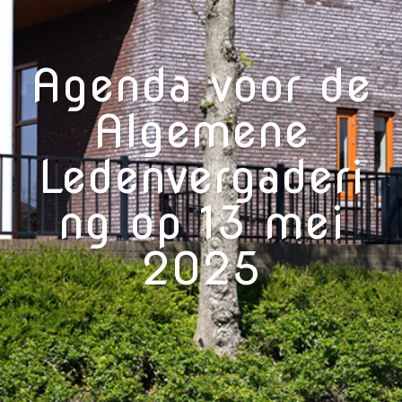
Agenda voor de
Algemene
Ledenvergaderi
ng op 13 mei
2025