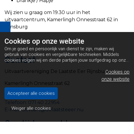
Drankje / Hapje
Wij zien u graag om 19.30 uur in het
uitvaartcentrum, Kamerlingh Onnesstraat 62 in
Rijnsburg
Cookies op
onze website
Om je goed en persoonlijk van dienst te zijn, maken wij
gebruik van cookies en vergelijkbare technieken. Middels
Contact
cookies volgen wij en derde partijen jouw surfgedrag op onze
website. Hiermee tonen wij gepersonaliseerde advertenties
Uitvaartvereniging De Laatste Eer Rijnsburg
en dit maakt het voor jou mogelijk om informatie te delen via
Cookies op
social media.
Bekijk ons cookiebeleid
onze website
Kamerlingh Onnesstraat 62
2231 MJ Rijnsburg
Accepteer alle cookies
Telefoon: 071 40 22954
Weiger alle cookies
E-mail: uitvaart@delaatsteeer.nu
Overlijden melden