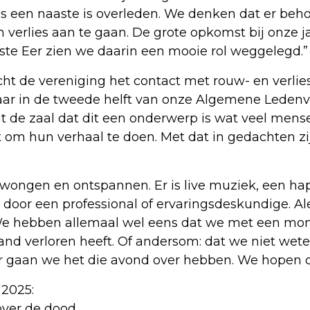
ls een naaste is overleden. We denken dat er beh
verlies aan te gaan. De grote opkomst bij onze j
tste Eer zien we daarin een mooie rol weggelegd.”
ht de vereniging het contact met rouw- en verli
 jaar in de tweede helft van onze Algemene Lede
t de zaal dat dit een onderwerp is wat veel mens
 om hun verhaal te doen. Met dat in gedachten z
ongen en ontspannen. Er is live muziek, een hapj
oor een professional of ervaringsdeskundige. Ale
We hebben allemaal wel eens dat we met een mon
and verloren heeft. Of andersom: dat we niet we
ar gaan we het die avond over hebben. We hopen 
 2025:
over de dood