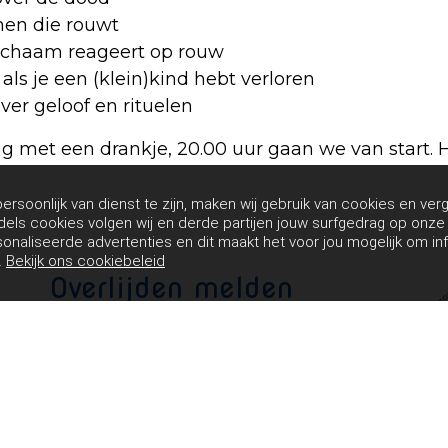
nen die rouwt
 lichaam reageert op rouw
 als je een (klein)kind hebt verloren
ver geloof en rituelen
g met een drankje, 20.00 uur gaan we van start. 
rsoonlijk van dienst te zijn, maken wij gebruik van cookies en verg
dels cookies volgen wij en derde partijen jouw surfgedrag op onz
sonaliseerde advertenties en dit maakt het voor jou mogelijk om in
.
Bekijk ons cookiebeleid
Overlijden melden
(dag en nacht) 071 402 86 89
De Laatste Eer verzorgt professionele
rouwbegeleiding zonder commerciële
doelstelling.