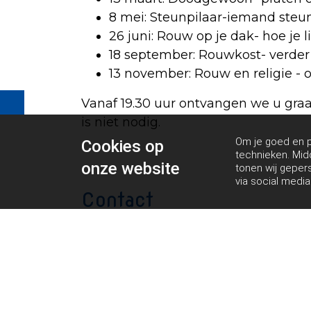
8 mei:
Steunpilaar
-iemand steu
26 juni:
Rouw op je dak
- hoe je
18 september:
Rouwkost
- verder
13 november:
Rouw en religie
- o
Vanaf 19.30 uur ontvangen we u graa
is niet nodig.
Om je goed en pe
Cookies op
technieken. Mid
onze website
tonen wij geper
via social media
Contact
Uitvaartvereniging De Laatste Eer
Rijnsburg
Kamerlingh Onnesstraat 62
2231 MJ Rijnsburg