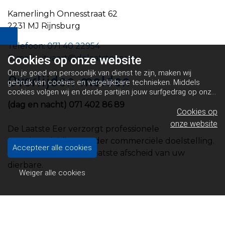
Kamerlingh Onnesstraat 62
2231 MJ Rijnsburg
Telefoon: 071 40 22954
E-mail: uitvaart@delaatsteeer.nu
Cookies op
onze website
Om je goed en persoonlijk van dienst te zijn, maken wij
Overlijden melden
gebruik van cookies en vergelijkbare technieken. Middels
cookies volgen wij en derde partijen jouw surfgedrag op onze
website. Hiermee tonen wij gepersonaliseerde advertenties
(dag en nacht) 071 402 86 89
en dit maakt het voor jou mogelijk om informatie te delen via
Cookies op
social media.
Bekijk ons cookiebeleid
onze website
De Laatste Eer verzorgt professionele
rouwbegeleiding zonder commerciële doelstelling.
Accepteer alle cookies
Voor een betrokken laatste afscheid van uw
dierbare.
Weiger alle cookies