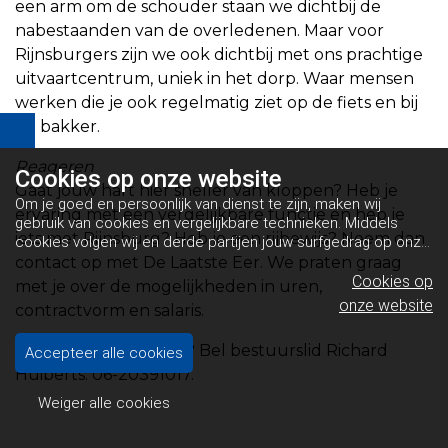
een arm om de schouder staan we dichtbij de
nabestaanden van de overledenen. Maar voor
Rijnsburgers zijn we ook dichtbij met ons prachtige
uitvaartcentrum, uniek in het dorp. Waar mensen
werken die je ook regelmatig ziet op de fiets en bij
de bakker.
Reageren
Cookies op
onze website
Gaat jouw hart hier sneller van kloppen? Heb je
Om je goed en persoonlijk van dienst te zijn, maken wij
ervaring met een vergelijkbare functie en heb je
gebruik van cookies en vergelijkbare technieken. Middels
iets met Rijnsburg? Heb je een rijbewijs? Neem dan
cookies volgen wij en derde partijen jouw surfgedrag op onze
website. Hiermee tonen wij gepersonaliseerde advertenties
contact op met De Laatste Eer. We praten graag
en dit maakt het voor jou mogelijk om informatie te delen via
Cookies op
met je over de mogelijkheden in uren,
social media.
Bekijk ons cookiebeleid
onze website
contractvorm en salaris.
Eerst nog wat vragen? Bel bestuurslid Richard
Accepteer alle cookies
Huiberts: 06-20391017.
Weiger alle cookies